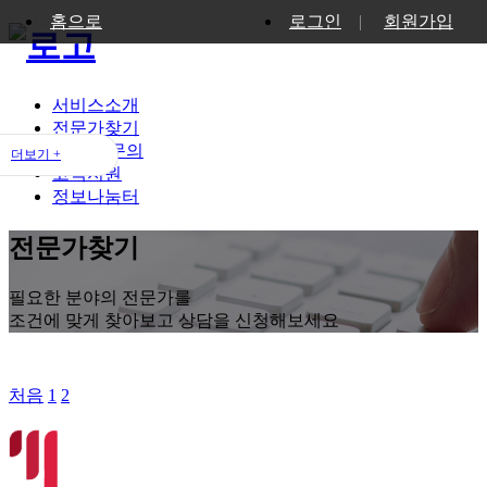
홈으로
로그인
|
회원가입
서비스소개
전문가찾기
1:1상담문의
더보기 +
고객지원
정보나눔터
전문가찾기
필요한 분야의 전문가를
조건에 맞게 찾아보고 상담을 신청해보세요
처음
1
2