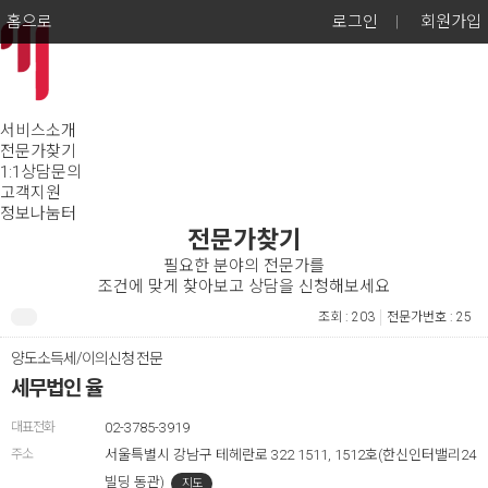
홈으로
로그인
|
회원가입
서비스소개
전문가찾기
1:1상담문의
고객지원
정보나눔터
전문가찾기
필요한 분야의 전문가를
조건에 맞게 찾아보고 상담을 신청해보세요
조회 : 203
전문가번호 : 25
양도소득세/이의신청 전문
세무법인 율
대표전화
02-3785-3919
주소
서울특별시 강남구 테헤란로 322 1511, 1512호(한신인터밸리24
빌딩 동관)
지도