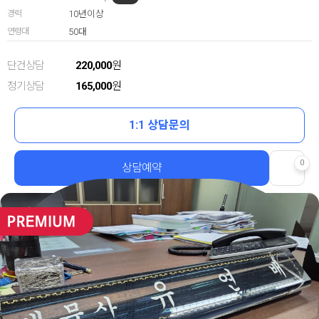
경력
10년이상
연령대
50대
단건상담
220,000
원
정기상담
165,000
원
1:1 상담문의
0
상담예약