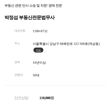
부동산 관련 민사 소송 및 자문/ 경매 전문
박정섭 부동산전문법무사
대표전화
1599-9732
주소
서울특별시 강남구 테헤란로 323 508호(역삼동)
지도
경력
10년이상
연령대
50대
단건상담
110,000
원