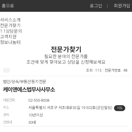
홈으로
로그인
|
회원가입
서비스소개
전문가찾기
1:1상담문의
고객지원
정보나눔터
전문가찾기
필요한 분야의 전문가를
조건에 맞게 찾아보고 상담을 신청해보세요
조회 : 113
전문가번호 : 48
법인/상속/부동산 등기 전문
케이앤에스법무사사무소
대표전화
02-555-8508
주소
서울특별시 서초구 서초대로53길 19 302호(상인빌딩)
지도
경력
10년이상
연령대
50대